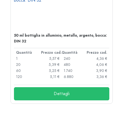
50 ml bottiglia in alluminio, metallo, argento, bocca:
DIN 32
d.
Quantità
Prezzo cad.
Quantità
Prezzo cad.
 €
1
5,57 €
240
4,36 €
 €
20
5,39 €
480
4,06 €
 €
60
5,25 €
1.740
3,90 €
 €
120
5,11 €
6.880
3,36 €
Dettagli