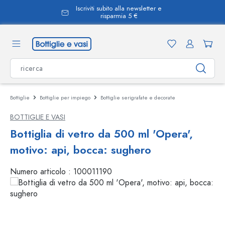
Iscriviti subito alla newsletter e
nuto principale
risparmia 5 €
Bottiglie
Bottiglie per impiego
Bottiglie serigrafate e decorate
BOTTIGLIE E VASI
Bottiglia di vetro da 500 ml 'Opera',
motivo: api, bocca: sughero
Numero articolo :
100011190