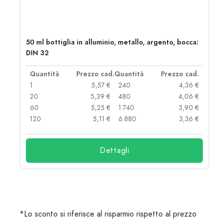
50 ml bottiglia in alluminio, metallo, argento, bocca:
DIN 32
d.
Quantità
Prezzo cad.
Quantità
Prezzo cad.
 €
1
5,57 €
240
4,36 €
 €
20
5,39 €
480
4,06 €
 €
60
5,25 €
1.740
3,90 €
 €
120
5,11 €
6.880
3,36 €
Dettagli
*Lo sconto si riferisce al risparmio rispetto al prezzo