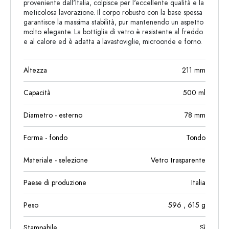
proveniente dall'Italia, colpisce per l'eccellente qualità e la
meticolosa lavorazione. Il corpo robusto con la base spessa
garantisce la massima stabilità, pur mantenendo un aspetto
molto elegante. La bottiglia di vetro è resistente al freddo
e al calore ed è adatta a lavastoviglie, microonde e forno.
Altezza
211
mm
Capacità
500
ml
Diametro - esterno
78
mm
Forma - fondo
Tondo
Materiale - selezione
Vetro trasparente
Paese di produzione
Italia
Peso
596
, 615
g
Stampabile
Sì