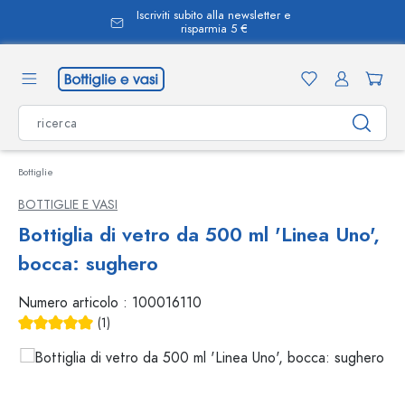
Iscriviti subito alla newsletter e
nuto principale
risparmia 5 €
Bottiglie
BOTTIGLIE E VASI
Bottiglia di vetro da 500 ml 'Linea Uno',
bocca: sughero
Numero articolo :
100016110
(1)
Valutazione media di 5 su 5 stelle