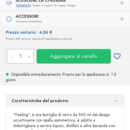
SCEGLIERE LA CHIUSURA
100040510
, Tappo in legno, Di Legno, Beige
ACCESSORI
nessuna selezione
Prezzo unitario:
4,56 €
Prezzi IVA inclusa, spese di spedizione escluse
Aggiungere al carrello
Disponibile immediatamente.
Pronto per la spedizione
in: 1-2
giorni
Caratteristiche del prodotto
"Feeling", è una bottiglia di vetro da 500 ml dal design
accattivante con spalla asimmetrica, è adatta a
imbottigliare o servire liquori, distillati e altre bevande con