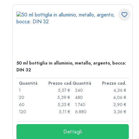
50 ml bottiglia in alluminio, metallo, argento, bocca:
DIN 32
d.
Quantità
Prezzo cad.
Quantità
Prezzo cad.
 €
1
5,57 €
240
4,36 €
 €
20
5,39 €
480
4,06 €
 €
60
5,25 €
1.740
3,90 €
 €
120
5,11 €
6.880
3,36 €
Dettagli