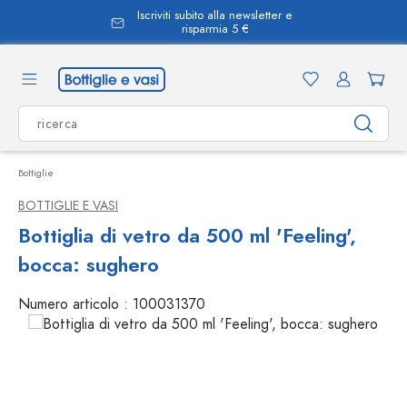
Iscriviti subito alla newsletter e
nuto principale
risparmia 5 €
Bottiglie
BOTTIGLIE E VASI
Bottiglia di vetro da 500 ml 'Feeling',
bocca: sughero
Numero articolo :
100031370