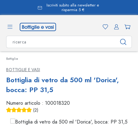
Iscriviti subito alla newsletter e
nuto principale
risparmia 5 €
Bottiglie
BOTTIGLIE E VASI
Bottiglia di vetro da 500 ml 'Dorica',
bocca: PP 31,5
Numero articolo :
100018320
(2)
Valutazione media di 5 su 5 stelle