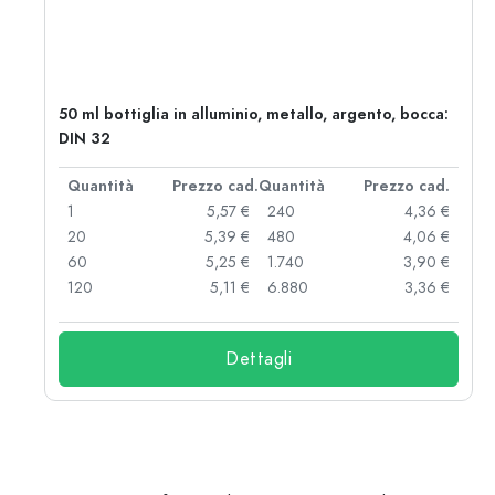
50 ml bottiglia in alluminio, metallo, argento, bocca:
DIN 32
d.
Quantità
Prezzo cad.
Quantità
Prezzo cad.
 €
1
5,57 €
240
4,36 €
 €
20
5,39 €
480
4,06 €
 €
60
5,25 €
1.740
3,90 €
 €
120
5,11 €
6.880
3,36 €
Dettagli