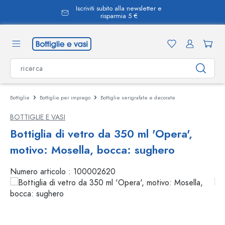
Iscriviti subito alla newsletter e
nuto principale
risparmia 5 €
Bottiglie
Bottiglie per impiego
Bottiglie serigrafate e decorate
BOTTIGLIE E VASI
Bottiglia di vetro da 350 ml 'Opera',
motivo: Mosella, bocca: sughero
Numero articolo :
100002620