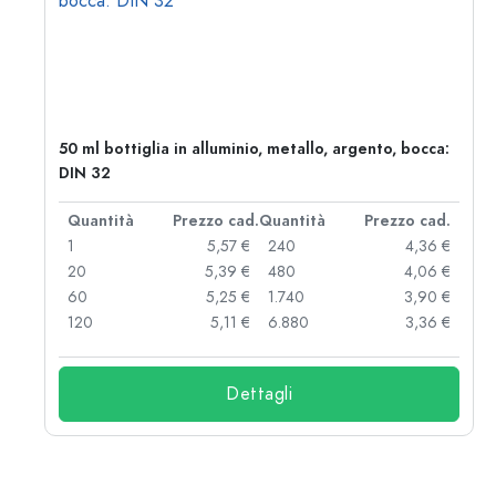
50 ml bottiglia in alluminio, metallo, argento, bocca:
DIN 32
d.
Quantità
Prezzo cad.
Quantità
Prezzo cad.
 €
1
5,57 €
240
4,36 €
 €
20
5,39 €
480
4,06 €
 €
60
5,25 €
1.740
3,90 €
 €
120
5,11 €
6.880
3,36 €
Dettagli