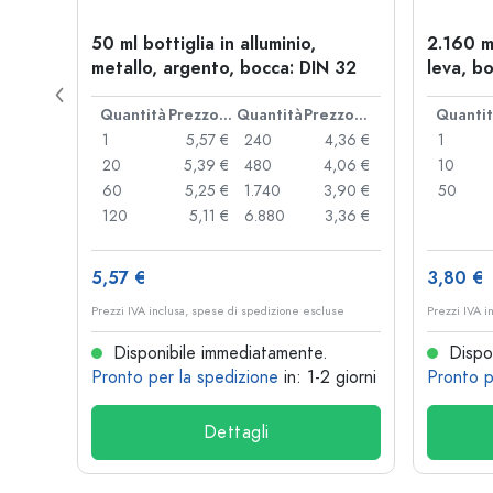
l a
50 ml bottiglia in alluminio,
2.160 m
: PP
metallo, argento, bocca: DIN 32
leva, bo
Prezzo cad.
Quantità
Prezzo cad.
Quantità
Prezzo cad.
Quanti
,93 €
1
5,57 €
240
4,36 €
1
,89 €
20
5,39 €
480
4,06 €
10
,85 €
60
5,25 €
1.740
3,90 €
50
,74 €
120
5,11 €
6.880
3,36 €
5,57 €
3,80 €
se
Prezzi IVA inclusa, spese di spedizione escluse
Prezzi IVA i
Disponibile immediatamente.
Dispon
 giorni
Pronto per la spedizione
in: 1-2 giorni
Pronto p
Dettagli