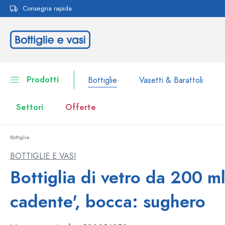
Consegna rapida
ricerca
Passa alla navigazione principale
Prodotti
Bottiglie
Vasetti & Barattoli
Settori
Offerte
Bottiglie
Bottiglie
Alla categoria Bottiglie
BOTTIGLIE E VASI
Vasetti & Barattoli
Bottiglia di vetro da 200 ml
Bottiglie per marca
Bottiglie WECK
Contenitori per alimenti
cadente', bocca: sughero
Stoviglie
Bottiglie per volume