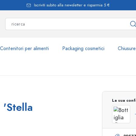
Iscriviti subito alla newsletter e risparmia 5 €
Contenitori per alimenti
Packaging cosmetici
Chiusure
Più di 2.500 prodott
La sua conf
 'Stella
Bottiglie Estal