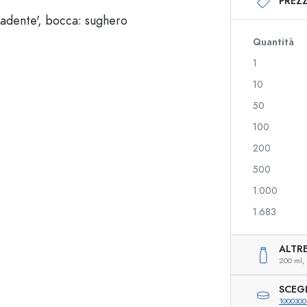
PREZZ
Bottiglie di vetro 250 ml
Bottiglie di vetro 75
Bottiglie di vetro 500 ml
Bottiglie di vetro 1
Bottiglie di vetro 700 ml
Quantità
1
10
Bottiglie con dispenser
Flaconi airless
50
ico
Bottiglie spray
Contenitori roll-on
100
200
500
Bottiglie per liquori
Bottiglie serigrafat
1.000
Bottiglie per succhi di frutta
Bottiglie per gin
Flaconi per profumo
Bottiglie natalizie
1.683
Boccette per smalto
San Valentino
Bottigliette mignon
Bottiglie per bombo
ALTRE
Bottiglie squeeze
Bottiglie decorative
200 ml,
Bottiglie per conserve
SCEG
1000300