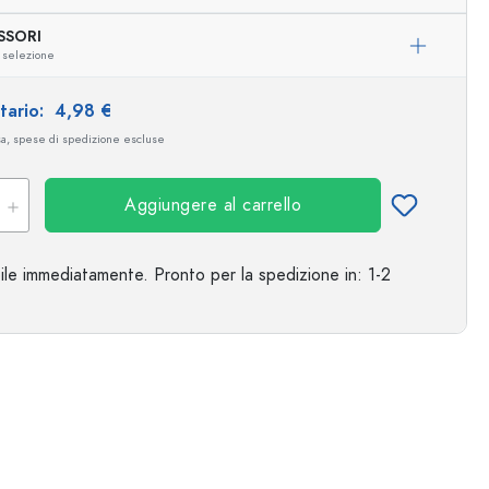
SSORI
 selezione
itario:
4,98 €
sa, spese di spedizione escluse
Aggiungere al carrello
ile immediatamente.
Pronto per la spedizione
in: 1-2