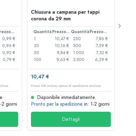
Chiusura a campana per tappi
Botti
corona da 29 mm
Juice
bocc
Prezzo cad.
Quantità
Prezzo cad.
Quantità
Prezzo cad.
Quan
0,99 €
1
10,47 €
250
7,86 €
1
0,96 €
20
10,16 €
500
7,59 €
24
0,92 €
50
9,84 €
1.000
7,32 €
72
0,79 €
100
9,63 €
2.500
6,29 €
120
10,47 €
1,36 
scluse
Prezzi IVA inclusa, spese di spedizione escluse
Prezzi I
e.
Disponibile immediatamente.
Dis
1-2 giorni
Pronto per la spedizione
in: 1-2 giorni
Pront
Dettagli