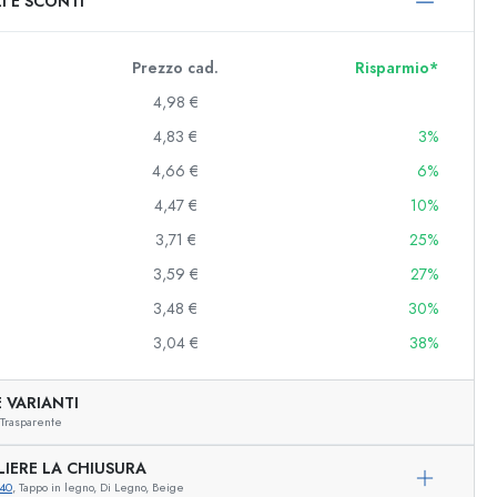
I E SCONTI
0 ml
000 ml
Prezzo cad.
Risparmio*
4,98 €
4,83 €
3%
4,66 €
6%
4,47 €
10%
3,71 €
25%
3,59 €
27%
e e decorate
3,48 €
30%
3,04 €
38%
niere
 VARIANTI
Trasparente
LIERE LA CHIUSURA
40
, Tappo in legno, Di Legno, Beige
Esempio illustrativo