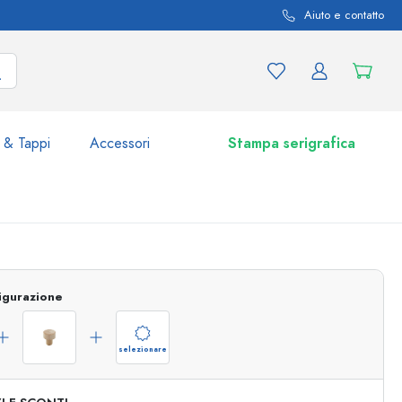
Aiuto e contatto
 & Tappi
Accessori
Stampa serigrafica
i e varianti di prodotto
Vasetti e Barattoli
igurazione
Scoprite ora
Acquistate ora
selezionare