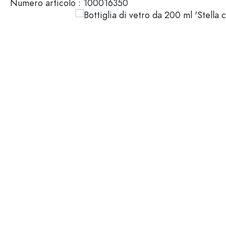
Numero articolo :
100016350
Mignon
Packaging cosmetici
Bottiglie di vetro 100 ml
Bottiglie di vetro 200 ml
Contenitori di plastica
Chiusure & Tappi
Bottiglie per funzione
Boccette con contagocce
Accessori
Bottiglie con tappo meccan
Marche
Bottiglie per impiego
Stampa serigrafica
Bottiglie per olio e aceto
Bottiglie da vino
Settori
Bottiglie da birra
Borracce
Offerte
Bottiglie farmaceutiche
Bottiglie di latte
Bottiglie e barattoli stampabili
Bottiglie per distillati
Novità