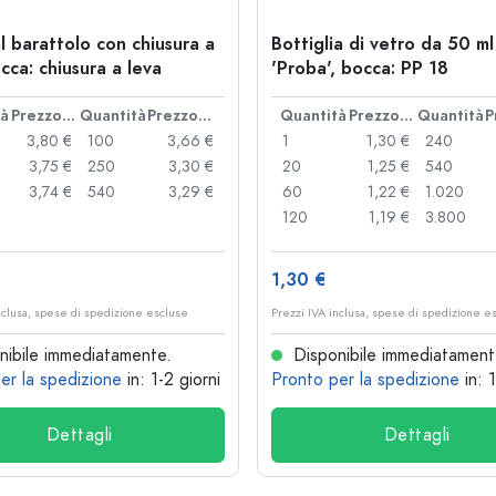
l barattolo con chiusura a
Bottiglia di vetro da 50 ml
cca: chiusura a leva
'Proba', bocca: PP 18
tà
Prezzo cad.
Quantità
Prezzo cad.
Quantità
Prezzo cad.
Quantità
3,80 €
100
3,66 €
1
1,30 €
240
3,75 €
250
3,30 €
20
1,25 €
540
3,74 €
540
3,29 €
60
1,22 €
1.020
120
1,19 €
3.800
1,30 €
nclusa, spese di spedizione escluse
Prezzi IVA inclusa, spese di spedizione e
ibile immediatamente.
Disponibile immediatament
er la spedizione
in: 1-2 giorni
Pronto per la spedizione
in: 
Dettagli
Dettagli