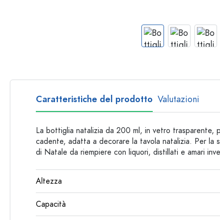
Bottiglie per forma
Consigli
Bottiglie da farmacia
Bottiglie con manico
Ricette
Bottiglie a collo lungo
Bottiglie sfaccettate
Bottiglie per materiale
Bottiglie di vetro
Caratteristiche del prodotto
Valutazioni
Bottiglie di plastica
La bottiglia natalizia da 200 ml, in vetro trasparente, p
cadente, adatta a decorare la tavola natalizia. Per la
di Natale da riempiere con liquori, distillati e amari inve
Altezza
Capacità