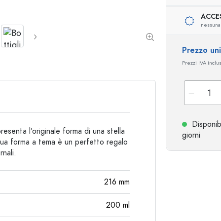
ACCE
Bottiglie particolari
Bottiglie cilindriche
nessuna
Bottiglie a spalla tonda
Damigiane
Fiaschette tascabili
Prezzo un
Bottiglie a collo largo
Prezzi IVA inclu
Bottiglie in ceramica
Bottiglie in alluminio
Disponib
resenta l’originale forma di una stella
giorni
 sua forma a tema è un perfetto regalo
rnali.
216
mm
200
ml