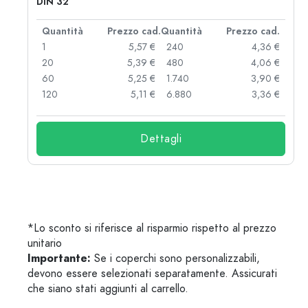
DIN 32
d.
Quantità
Prezzo cad.
Quantità
Prezzo cad.
 €
1
5,57 €
240
4,36 €
 €
20
5,39 €
480
4,06 €
 €
60
5,25 €
1.740
3,90 €
 €
120
5,11 €
6.880
3,36 €
Dettagli
*Lo sconto si riferisce al risparmio rispetto al prezzo
unitario
Importante:
Se i coperchi sono personalizzabili,
devono essere selezionati separatamente. Assicurati
che siano stati aggiunti al carrello.