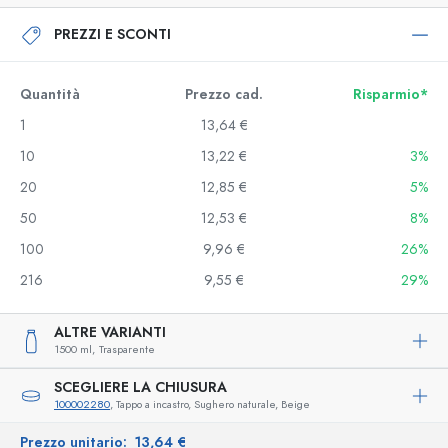
PREZZI E SCONTI
Quantità
Prezzo cad.
Risparmio*
1
13,64 €
10
13,22 €
3%
20
12,85 €
5%
50
12,53 €
8%
100
9,96 €
26%
216
9,55 €
29%
ALTRE VARIANTI
1500 ml,
Trasparente
SCEGLIERE LA CHIUSURA
100002280
, Tappo a incastro, Sughero naturale, Beige
Prezzo unitario:
13,64 €