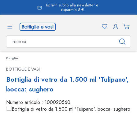
Iscriviti subito alla newsletter e
nuto principale
risparmia 5 €
Bottiglie
BOTTIGLIE E VASI
Bottiglia di vetro da 1.500 ml 'Tulipano',
bocca: sughero
Numero articolo :
100020560