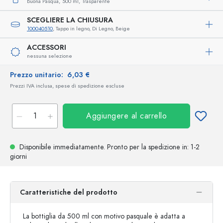
Buona Pasqua,
500 ml,
Trasparente
SCEGLIERE LA CHIUSURA
100040510
, Tappo in legno, Di Legno, Beige
ACCESSORI
nessuna selezione
Prezzo unitario:
6,03 €
Prezzi IVA inclusa, spese di spedizione escluse
Aggiungere al carrello
Disponibile immediatamente.
Pronto per la spedizione
in: 1-2
giorni
Caratteristiche del prodotto
La bottiglia da 500 ml con motivo pasquale è adatta a