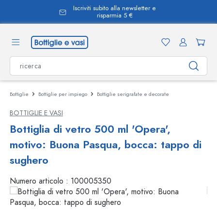
Iscriviti subito alla newsletter e
nuto principale
risparmia 5 €
Bottiglie
Bottiglie per impiego
Bottiglie serigrafate e decorate
BOTTIGLIE E VASI
Bottiglia di vetro 500 ml 'Opera',
motivo: Buona Pasqua, bocca: tappo di
sughero
Numero articolo :
100005350