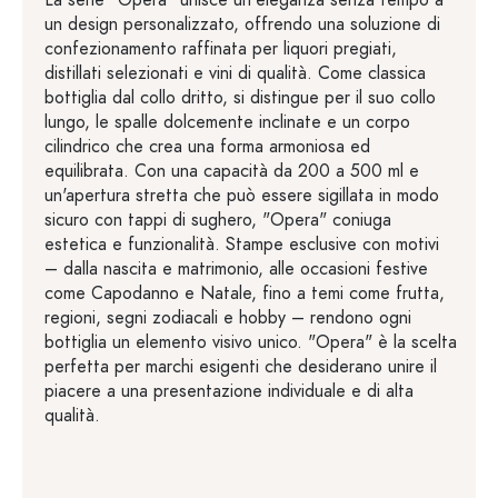
La serie "Opera" unisce un'eleganza senza tempo a
un design personalizzato, offrendo una soluzione di
confezionamento raffinata per liquori pregiati,
distillati selezionati e vini di qualità. Come classica
bottiglia dal collo dritto, si distingue per il suo collo
lungo, le spalle dolcemente inclinate e un corpo
cilindrico che crea una forma armoniosa ed
equilibrata. Con una capacità da 200 a 500 ml e
un'apertura stretta che può essere sigillata in modo
sicuro con tappi di sughero, "Opera" coniuga
estetica e funzionalità. Stampe esclusive con motivi
– dalla nascita e matrimonio, alle occasioni festive
come Capodanno e Natale, fino a temi come frutta,
regioni, segni zodiacali e hobby – rendono ogni
bottiglia un elemento visivo unico. "Opera" è la scelta
perfetta per marchi esigenti che desiderano unire il
piacere a una presentazione individuale e di alta
qualità.