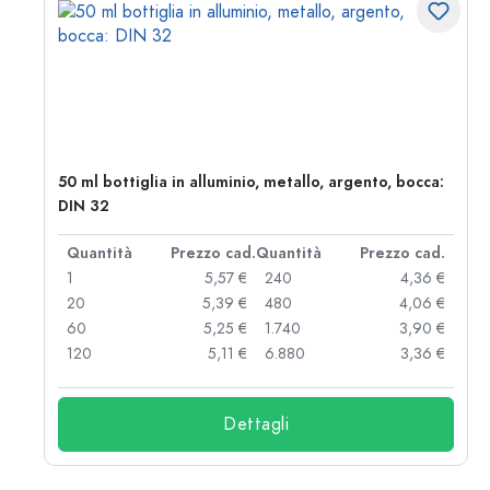
50 ml bottiglia in alluminio, metallo, argento, bocca:
DIN 32
d.
Quantità
Prezzo cad.
Quantità
Prezzo cad.
 €
1
5,57 €
240
4,36 €
 €
20
5,39 €
480
4,06 €
 €
60
5,25 €
1.740
3,90 €
 €
120
5,11 €
6.880
3,36 €
Dettagli