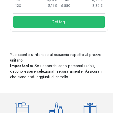
 €
120
5,11 €
6.880
3,36 €
Dettagli
*Lo sconto si riferisce al risparmio rispetto al prezzo
unitario
Importante:
Se i coperchi sono personalizzabili,
devono essere selezionati separatamente. Assicurati
che siano stati aggiunti al carrello.