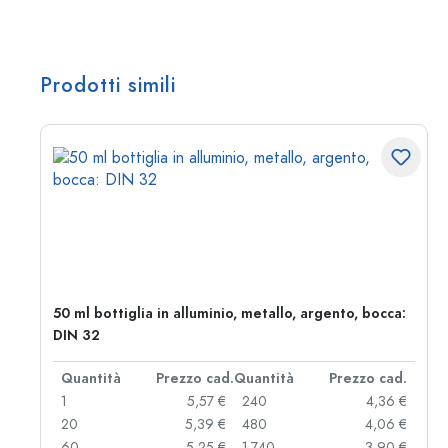
Prodotti simili
50 ml bottiglia in alluminio, metallo, argento, bocca:
DIN 32
d.
Quantità
Prezzo cad.
Quantità
Prezzo cad.
 €
1
5,57 €
240
4,36 €
 €
20
5,39 €
480
4,06 €
 €
60
5,25 €
1.740
3,90 €