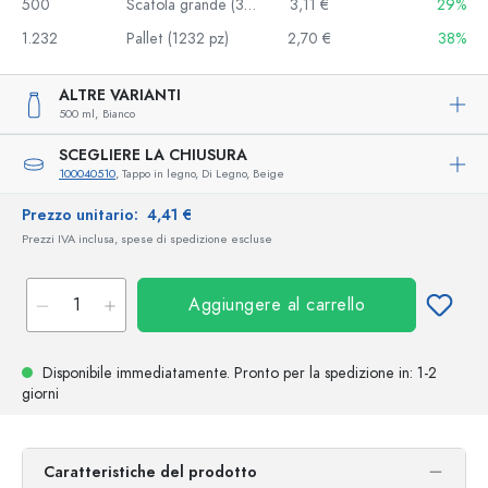
500
Scatola grande (30 pz)
3,11 €
29%
1.232
Pallet (1232 pz)
2,70 €
38%
ALTRE VARIANTI
500 ml,
Bianco
SCEGLIERE LA CHIUSURA
100040510
, Tappo in legno, Di Legno, Beige
Prezzo unitario:
4,41 €
Prezzi IVA inclusa, spese di spedizione escluse
Aggiungere al carrello
Disponibile immediatamente.
Pronto per la spedizione
in: 1-2
giorni
Caratteristiche del prodotto