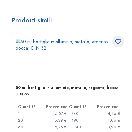
Prodotti simili
50 ml bottiglia in alluminio, metallo, argento, bocca:
DIN 32
d.
Quantità
Prezzo cad.
Quantità
Prezzo cad.
 €
1
5,57 €
240
4,36 €
 €
20
5,39 €
480
4,06 €
 €
60
5,25 €
1.740
3,90 €