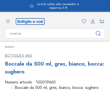
Iscriviti subito alla newsletter e
nuto principale
risparmia 5 €
Bottiglie
BOTTIGLIE E VASI
Boccale da 500 ml, gres, bianco, bocca:
sughero
Numero articolo :
100019660