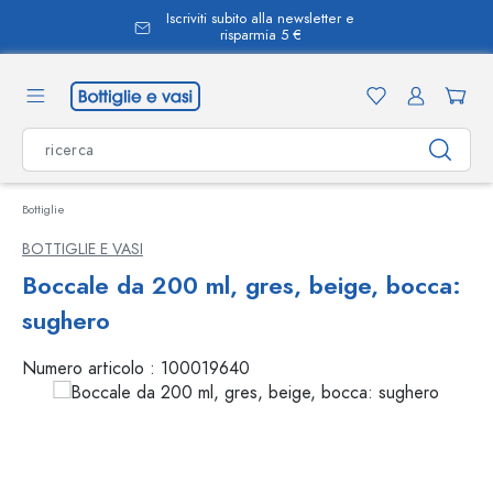
Iscriviti subito alla newsletter e
nuto principale
risparmia 5 €
Bottiglie
BOTTIGLIE E VASI
Boccale da 200 ml, gres, beige, bocca:
sughero
Numero articolo :
100019640