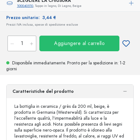
SCEGLIERE LA CHIUSURA
100040510
, Tappo in legno, Di Legno, Beige
Prezzo unitario:
3,44 €
Prezzi IVA inclusa, spese di spedizione escluse
Aggiungere al carrello
Disponibile immediatamente.
Pronto per la spedizione
in: 1-2
giorni
Caratteristiche del prodotto
La bottiglia in ceramica / grès da 200 ml, beige, è
prodotta in Germania (Westerwald). Si caratterizza per
l’eccellente qualità, l'impermeabilità alla luce e la
resistenza agli acidi. Nota: possibile presenza di lievi segni
sulla superficie nero-opaca. Il prodotto è idoneo alla
lavastoviglie, resistente al freddo, al calore, ai raggi UV ed