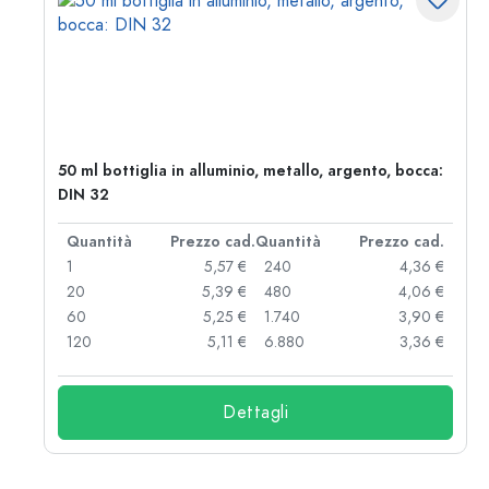
50 ml bottiglia in alluminio, metallo, argento, bocca:
DIN 32
d.
Quantità
Prezzo cad.
Quantità
Prezzo cad.
 €
1
5,57 €
240
4,36 €
 €
20
5,39 €
480
4,06 €
 €
60
5,25 €
1.740
3,90 €
 €
120
5,11 €
6.880
3,36 €
Dettagli