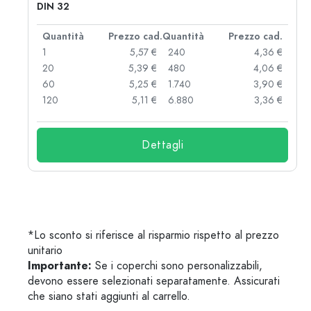
DIN 32
d.
Quantità
Prezzo cad.
Quantità
Prezzo cad.
 €
1
5,57 €
240
4,36 €
 €
20
5,39 €
480
4,06 €
 €
60
5,25 €
1.740
3,90 €
 €
120
5,11 €
6.880
3,36 €
Dettagli
*Lo sconto si riferisce al risparmio rispetto al prezzo
unitario
Importante:
Se i coperchi sono personalizzabili,
devono essere selezionati separatamente. Assicurati
che siano stati aggiunti al carrello.