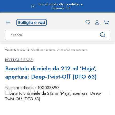
Iscriviti subito alla newsletter e
nuto principale
risparmia 5 €
Vasetti & Barattoli
Vasetti per impiego
Barattoli per conserve
BOTTIGLIE E VASI
Barattolo di miele da 212 ml 'Maja',
apertura: Deep-Twist-Off (DTO 63)
Numero articolo :
100038890