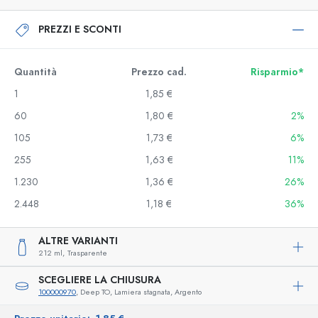
PREZZI E SCONTI
Quantità
Prezzo cad.
Risparmio*
1
1,85 €
60
1,80 €
2%
105
1,73 €
6%
255
1,63 €
11%
1.230
1,36 €
26%
2.448
1,18 €
36%
ALTRE VARIANTI
212 ml,
Trasparente
SCEGLIERE LA CHIUSURA
100000970
, Deep TO, Lamiera stagnata, Argento