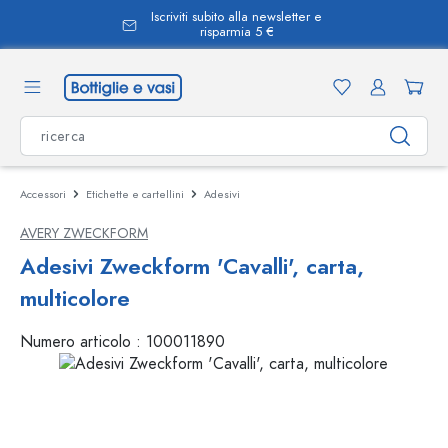
Iscriviti subito alla newsletter e
nuto principale
risparmia 5 €
Accessori
Etichette e cartellini
Adesivi
AVERY ZWECKFORM
Adesivi Zweckform 'Cavalli', carta,
multicolore
Numero articolo :
100011890