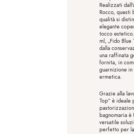
Realizzati dall
Rocco, questi b
qualità si dist
elegante coper
tocco estetico
ml, „Fido Blue 
dalla conservaz
una raffinata g
fornita, in com
guarnizione in
ermetica.
Grazie alla lav
Top“ è ideale 
pastorizzazion
bagnomaria è f
versatile soluzi
perfetto per l