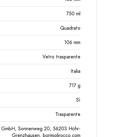
750
ml
Quadrato
106
mm
Vetro trasparente
Italia
717
g
Sì
Trasparente
pe GmbH, Sonnenweg 20, 56203 Höhr-
Grenzhausen, bormiolirocco.com