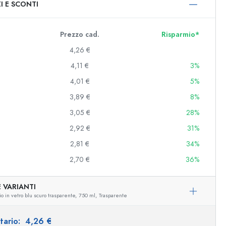
I E SCONTI
0 ml
000 ml
Prezzo cad.
Risparmio*
4,26 €
4,11 €
3%
4,01 €
5%
3,89 €
8%
3,05 €
28%
2,92 €
31%
e e decorate
2,81 €
34%
2,70 €
36%
niere
 VARIANTI
o in vetro blu scuro trasparente,
750 ml,
Trasparente
itario:
4,26 €