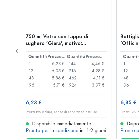
tro
750 ml Vetro con tappo di
Bottigli
a vite
sughero 'Giara', motivo:
'Officin
Manolibera rosa, bocca: sughero
leva
Prezzo cad.
Quantità
Prezzo cad.
Quantità
Prezzo cad.
Quanti
,72 €
1
6,23 €
144
4,46 €
1
,60 €
12
6,05 €
216
4,28 €
12
,48 €
48
5,86 €
462
4,11 €
48
,97 €
96
5,71 €
924
3,97 €
96
6,23 €
6,85 €
se
Prezzi IVA inclusa, spese di spedizione escluse
Prezzi IVA i
Disponibile immediatamente.
Dispon
 giorni
Pronto per la spedizione
in: 1-2 giorni
Pronto p