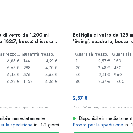
a di vetro da 1.200 ml
Bottiglia di vetro da 125 m
a 1825', bocca: chiusura a
'Swing', quadrata, bocca: 
a leva
tà
Prezzo cad.
Quantità
Prezzo cad.
Quantità
Prezzo cad.
Quantità
6,85 €
144
4,91 €
1
2,57 €
160
6,63 €
288
4,70 €
20
2,48 €
480
6,44 €
576
4,54 €
40
2,41 €
960
6,28 €
1.152
4,36 €
80
2,37 €
1.400
2,57 €
nclusa, spese di spedizione escluse
Prezzi IVA inclusa, spese di spedizione e
ibile immediatamente.
Disponibile immediatament
er la spedizione
in: 1-2 giorni
Pronto per la spedizione
in: 