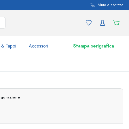
Aiuto e contatto
 & Tappi
Accessori
Stampa serigrafica
i e varianti di prodotto
Vasetti e Barattoli
Scoprite ora
igurazione
Acquistate ora