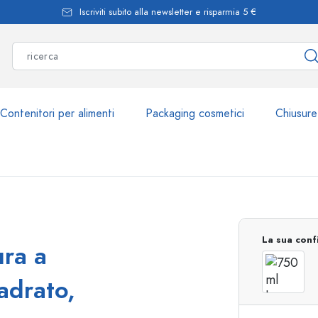
Iscriviti subito alla newsletter e risparmia 5 €
Contenitori per alimenti
Packaging cosmetici
Chiusure
Più di 2.500 prodott
La sua conf
ura a
Bottiglie Estal
adrato,