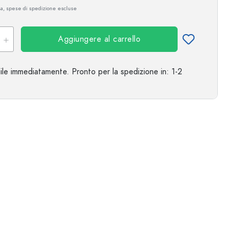
sa, spese di spedizione escluse
Esempio illustrativo
Aggiungere al carrello
ile immediatamente.
Pronto per la spedizione
in: 1-2