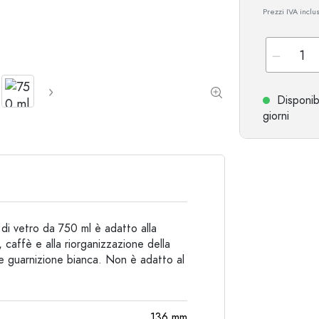
Prezzi IVA inclu
Bottiglie particolari
Bottiglie cilindriche
Bottiglie a spalla tonda
Damigiane
Fiaschette tascabili
Bottiglie a collo largo
Disponib
giorni
Bottiglie in ceramica
Bottiglie in alluminio
 di vetro da 750 ml è adatto alla
caffè e alla riorganizzazione della
e guarnizione bianca. Non è adatto al
136
mm