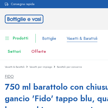
Consegna rapida
ricerca
Passa alla navigazione principale
Prodotti
Bottiglie
Vasetti & Barattoli
Settori
Offerte
Vasetti & Barattoli
Vasetti per impiego
Barattoli per conserve
Bottiglie
Alla categoria Bottiglie
FIDO
Vasetti & Barattoli
Bottiglie per marca
750 ml barattolo con chius
Bottiglie WECK
Contenitori per alimenti
gancio 'Fido' tappo blu, qu
Stoviglie
Bottiglie per volume