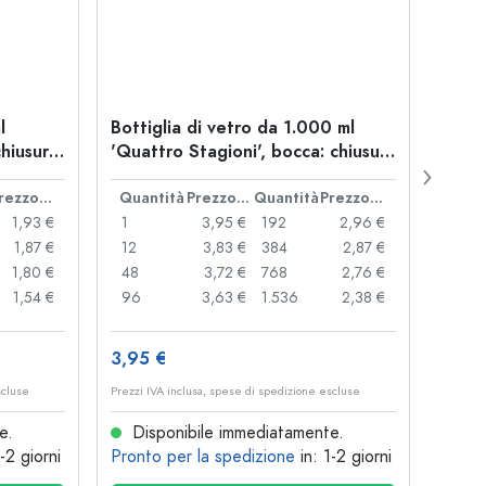
l
Bottiglia di vetro da 1.000 ml
Botti
chiusura
'Quattro Stagioni', bocca: chiusura
'Swin
a vite
a lev
Prezzo cad.
Quantità
Prezzo cad.
Quantità
Prezzo cad.
Quan
1,93 €
1
3,95 €
192
2,96 €
1
1,87 €
12
3,83 €
384
2,87 €
16
1,80 €
48
3,72 €
768
2,76 €
80
1,54 €
96
3,63 €
1.536
2,38 €
120
3,95 €
3,27 
scluse
Prezzi IVA inclusa, spese di spedizione escluse
Prezzi I
e.
Disponibile immediatamente.
Dis
1-2 giorni
Pronto per la spedizione
in: 1-2 giorni
Pront