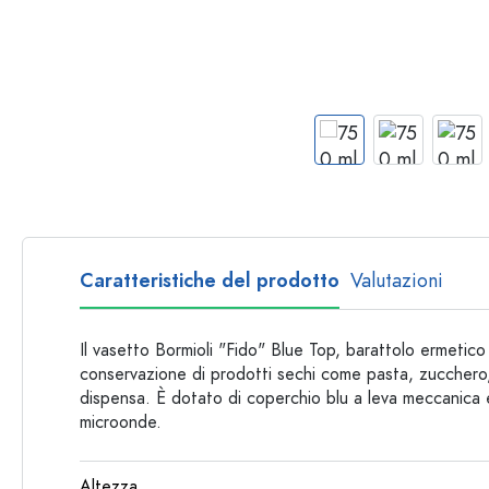
Bottiglie per forma
Consigli
Bottiglie da farmacia
Bottiglie con manico
Ricette
Bottiglie a collo lungo
Bottiglie sfaccettate
Bottiglie per materiale
Bottiglie di vetro
Bottiglie di plastica
Caratteristiche del prodotto
Valutazioni
Il vasetto Bormioli "Fido" Blue Top, barattolo ermetico
conservazione di prodotti sechi come pasta, zucchero, 
dispensa. È dotato di coperchio blu a leva meccanica 
microonde.
Altezza