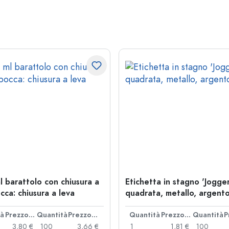
l barattolo con chiusura a
Etichetta in stagno 'Jogger
cca: chiusura a leva
quadrata, metallo, argent
tà
Prezzo cad.
Quantità
Prezzo cad.
Quantità
Prezzo cad.
Quantità
3,80 €
100
3,66 €
1
1,81 €
100