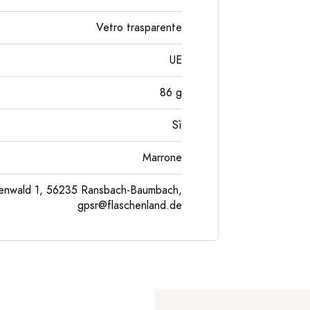
Vetro trasparente
UE
86
g
Sì
Marrone
enwald 1, 56235 Ransbach-Baumbach,
gpsr@flaschenland.de