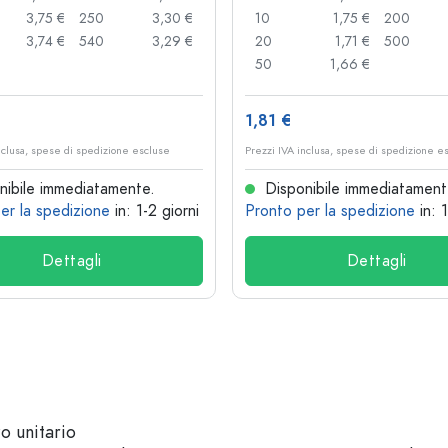
3,75 €
250
3,30 €
10
1,75 €
200
3,74 €
540
3,29 €
20
1,71 €
500
50
1,66 €
1,81 €
nclusa, spese di spedizione escluse
Prezzi IVA inclusa, spese di spedizione e
ibile immediatamente.
Disponibile immediatament
er la spedizione
in: 1-2 giorni
Pronto per la spedizione
in: 
Dettagli
Dettagli
zo unitario