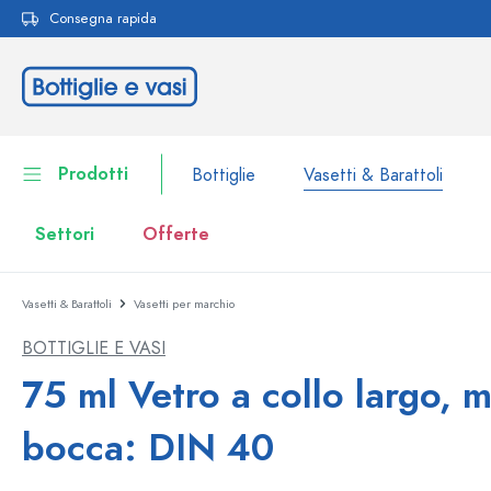
Consegna rapida
ricerca
Passa alla navigazione principale
Prodotti
Bottiglie
Vasetti & Barattoli
Settori
Offerte
Vasetti & Barattoli
Vasetti per marchio
Bottiglie
Alla categoria Bottiglie
BOTTIGLIE E VASI
Vasetti & Barattoli
Bottiglie per marca
75 ml Vetro a collo largo, 
Bottiglie WECK
Contenitori per alimenti
bocca: DIN 40
Stoviglie
Bottiglie per volume