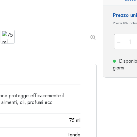
Bottiglie particolari
Bottiglie cilindriche
Prezzo un
Bottiglie a spalla tonda
Damigiane
Prezzi IVA inclu
Fiaschette tascabili
Bottiglie a collo largo
Bottiglie in ceramica
Disponib
Bottiglie in alluminio
giorni
rrone protegge efficacemente il
alimenti, oli, profumi ecc.
75
ml
Tondo