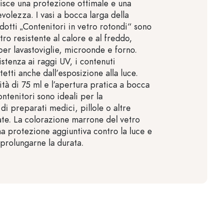
isce una protezione ottimale e una
volezza. I vasi a bocca larga della
dotti „Contenitori in vetro rotondi“ sono
etro resistente al calore e al freddo,
per lavastoviglie, microonde e forno.
istenza ai raggi UV, i contenuti
tti anche dall’esposizione alla luce.
tà di 75 ml e l’apertura pratica a bocca
ontenitori sono ideali per la
i preparati medici, pillole o altre
ate. La colorazione marrone del vetro
na protezione aggiuntiva contro la luce e
 prolungarne la durata.