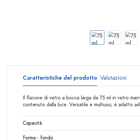
Bottiglie per forma
Consigli
Bottiglie da farmacia
Bottiglie con manico
Ricette
Bottiglie a collo lungo
Bottiglie sfaccettate
Bottiglie per materiale
Bottiglie di vetro
Bottiglie di plastica
Caratteristiche del prodotto
Valutazioni
Il flacone di vetro a bocca larga da 75 ml in vetro ma
contenuto dalla luce. Versatile e multiuso, è adatto ad 
Capacità
Forma - fondo