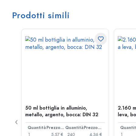
Prodotti simili
l a
50 ml bottiglia in alluminio,
2.160 m
: PP
metallo, argento, bocca: DIN 32
leva, bo
Prezzo cad.
Quantità
Prezzo cad.
Quantità
Prezzo cad.
Quanti
,93 €
1
5,57 €
240
4,36 €
1