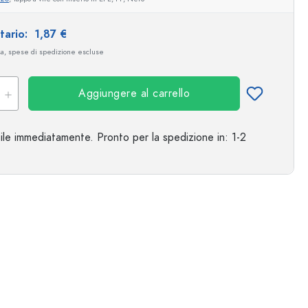
Esempio illustrativo
itario:
1,87 €
sa, spese di spedizione escluse
Aggiungere al carrello
ile immediatamente.
Pronto per la spedizione
in: 1-2