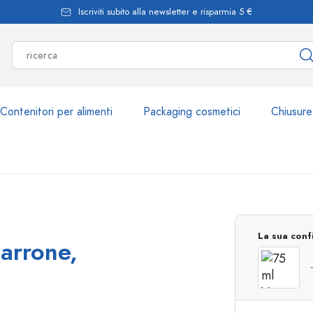
Iscriviti subito alla newsletter e risparmia 5 €
Contenitori per alimenti
Packaging cosmetici
Chiusure
Più di 2.500 prodott
La sua conf
marrone,
Bottiglie Estal