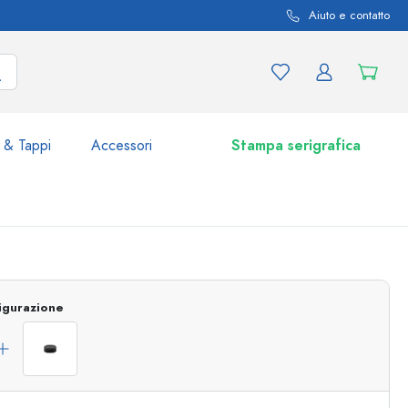
Aiuto e contatto
 & Tappi
Accessori
Stampa serigrafica
i e varianti di prodotto
Vasetti e Barattoli
Scoprite ora
igurazione
Acquistate ora