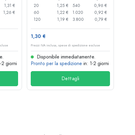
1,31 €
20
1,25 €
540
0,96 €
24
1,26 €
60
1,22 €
1.020
0,92 €
72
120
1,19 €
3.800
0,79 €
120
1,30 €
1,36 
scluse
Prezzi IVA inclusa, spese di spedizione escluse
Prezzi I
e.
Disponibile immediatamente.
Dis
1-2 giorni
Pronto per la spedizione
in: 1-2 giorni
Pront
Dettagli