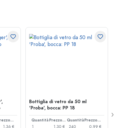
',
Bottiglia di vetro da 50 ml
Botti
o
'Proba', bocca: PP 18
Juice
bocc
Prezzo cad.
Quantità
Prezzo cad.
Quantità
Prezzo cad.
Quan
1,36 €
1
1,30 €
240
0,99 €
1