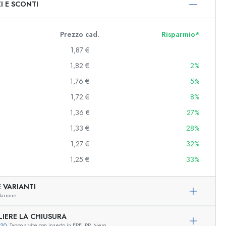
I E SCONTI
0 ml
000 ml
Prezzo cad.
Risparmio*
1,87 €
1,82 €
2%
1,76 €
5%
1,72 €
8%
1,36 €
27%
1,33 €
28%
e e decorate
1,27 €
32%
1,25 €
33%
niere
 VARIANTI
arrone
LIERE LA CHIUSURA
720
, Tappo a vite con inserto in EPE, PP, Nero