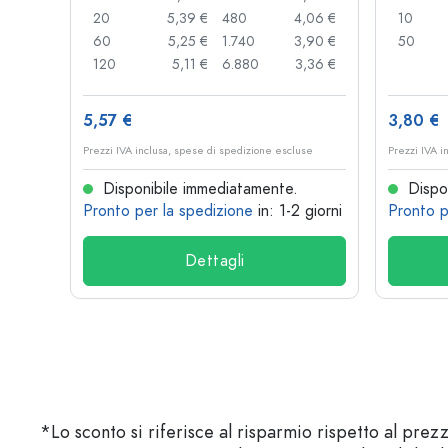
,89 €
20
5,39 €
480
4,06 €
10
,85 €
60
5,25 €
1.740
3,90 €
50
,74 €
120
5,11 €
6.880
3,36 €
5,57 €
3,80 €
se
Prezzi IVA inclusa, spese di spedizione escluse
Prezzi IVA i
Disponibile immediatamente.
Dispon
 giorni
Pronto per la spedizione
in: 1-2 giorni
Pronto p
Dettagli
*Lo sconto si riferisce al risparmio rispetto al prez