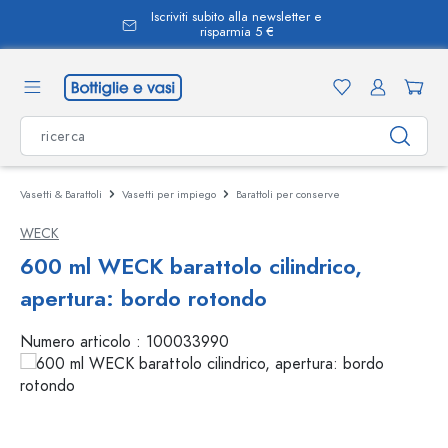
Iscriviti subito alla newsletter e
nuto principale
risparmia 5 €
Vasetti & Barattoli
Vasetti per impiego
Barattoli per conserve
WECK
600 ml WECK barattolo cilindrico,
apertura: bordo rotondo
Numero articolo :
100033990