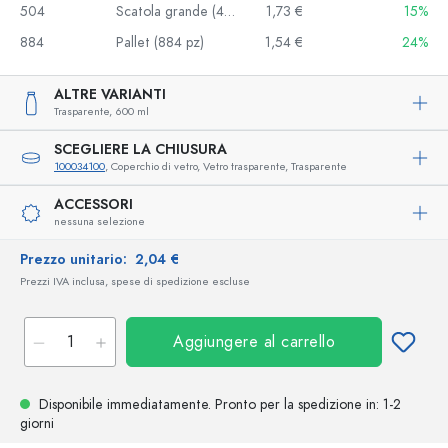
504
Scatola grande (48 pz)
1,73 €
15%
884
Pallet (884 pz)
1,54 €
24%
ALTRE VARIANTI
Trasparente,
600 ml
SCEGLIERE LA CHIUSURA
100034100
, Coperchio di vetro, Vetro trasparente, Trasparente
ACCESSORI
nessuna selezione
Prezzo unitario:
2,04 €
Prezzi IVA inclusa, spese di spedizione escluse
Aggiungere al carrello
Disponibile immediatamente.
Pronto per la spedizione
in: 1-2
giorni