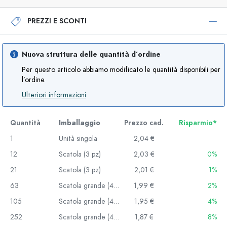
PREZZI E SCONTI
Nuova struttura delle quantità d’ordine
Per questo articolo abbiamo modificato le quantità disponibili per
l’ordine.
Ulteriori informazioni
Quantità
Imballaggio
Prezzo cad.
Risparmio*
1
Unità singola
2,04 €
12
Scatola (3 pz)
2,03 €
0%
21
Scatola (3 pz)
2,01 €
1%
63
Scatola grande (48 pz)
1,99 €
2%
105
Scatola grande (48 pz)
1,95 €
4%
252
Scatola grande (48 pz)
1,87 €
8%