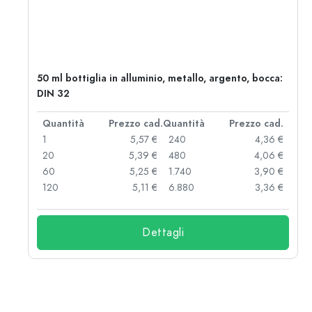
50 ml bottiglia in alluminio, metallo, argento, bocca:
DIN 32
d.
Quantità
Prezzo cad.
Quantità
Prezzo cad.
 €
1
5,57 €
240
4,36 €
 €
20
5,39 €
480
4,06 €
 €
60
5,25 €
1.740
3,90 €
 €
120
5,11 €
6.880
3,36 €
Dettagli