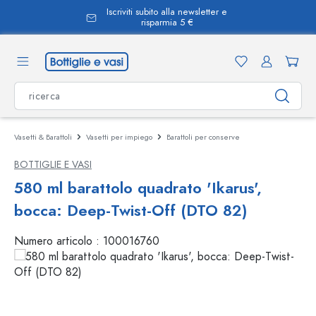
Iscriviti subito alla newsletter e
nuto principale
risparmia 5 €
Vasetti & Barattoli
Vasetti per impiego
Barattoli per conserve
BOTTIGLIE E VASI
580 ml barattolo quadrato 'Ikarus',
bocca: Deep-Twist-Off (DTO 82)
Numero articolo :
100016760