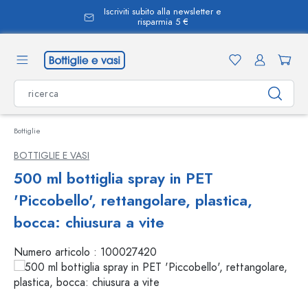
Iscriviti subito alla newsletter e
nuto principale
risparmia 5 €
Bottiglie
BOTTIGLIE E VASI
500 ml bottiglia spray in PET
'Piccobello', rettangolare, plastica,
bocca: chiusura a vite
Numero articolo :
100027420