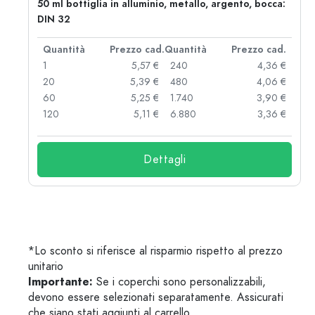
50 ml bottiglia in alluminio, metallo, argento, bocca:
DIN 32
d.
Quantità
Prezzo cad.
Quantità
Prezzo cad.
 €
1
5,57 €
240
4,36 €
 €
20
5,39 €
480
4,06 €
 €
60
5,25 €
1.740
3,90 €
 €
120
5,11 €
6.880
3,36 €
Dettagli
*Lo sconto si riferisce al risparmio rispetto al prezzo
unitario
Importante:
Se i coperchi sono personalizzabili,
devono essere selezionati separatamente. Assicurati
che siano stati aggiunti al carrello.