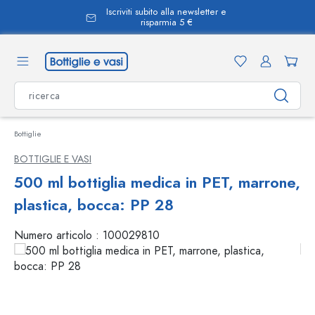
Iscriviti subito alla newsletter e
nuto principale
risparmia 5 €
Bottiglie
BOTTIGLIE E VASI
500 ml bottiglia medica in PET, marrone,
plastica, bocca: PP 28
Numero articolo :
100029810