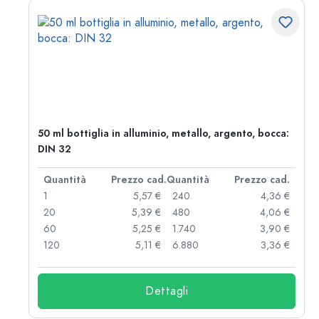
50 ml bottiglia in alluminio, metallo, argento, bocca:
DIN 32
d.
Quantità
Prezzo cad.
Quantità
Prezzo cad.
 €
1
5,57 €
240
4,36 €
 €
20
5,39 €
480
4,06 €
 €
60
5,25 €
1.740
3,90 €
 €
120
5,11 €
6.880
3,36 €
Dettagli