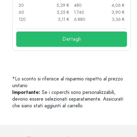
 €
20
5,39 €
480
4,06 €
 €
60
5,25 €
1.740
3,90 €
 €
120
5,11 €
6.880
3,36 €
Dettagli
*Lo sconto si riferisce al risparmio rispetto al prezzo
unitario
Importante:
Se i coperchi sono personalizzabili,
devono essere selezionati separatamente. Assicurati
che siano stati aggiunti al carrello.