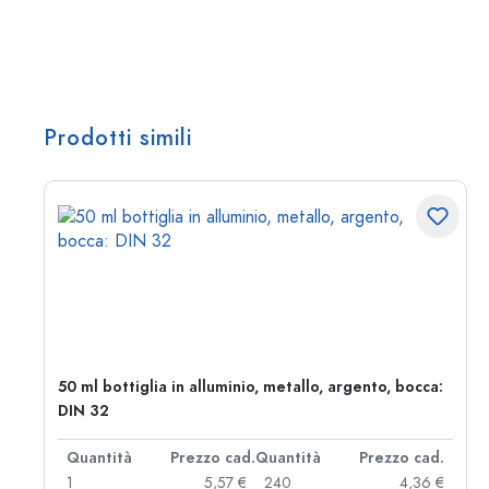
Prodotti simili
50 ml bottiglia in alluminio, metallo, argento, bocca:
DIN 32
d.
Quantità
Prezzo cad.
Quantità
Prezzo cad.
 €
1
5,57 €
240
4,36 €