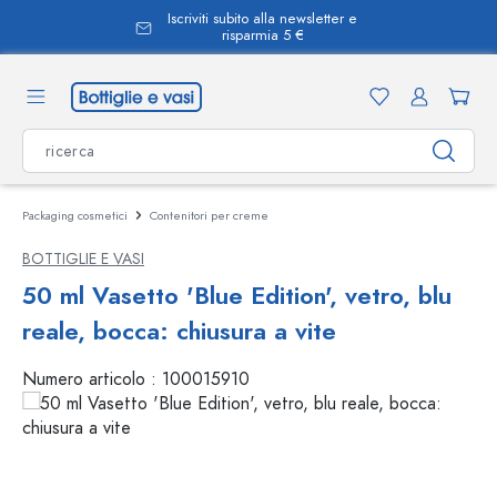
Iscriviti subito alla newsletter e
nuto principale
risparmia 5 €
Packaging cosmetici
Contenitori per creme
BOTTIGLIE E VASI
50 ml Vasetto 'Blue Edition', vetro, blu
reale, bocca: chiusura a vite
Numero articolo :
100015910