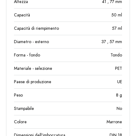
Altezza
41
, 77
mm
Capacità
50
ml
Capacità di riempimento
57
ml
Diametro - esterno
37
, 57
mm
Forma - fondo
Tondo
Materiale - selezione
PET
Paese di produzione
UE
Peso
8
g
Stampabile
No
Colore
Marrone
Dimensioni dell'imboccatura
DIN 18