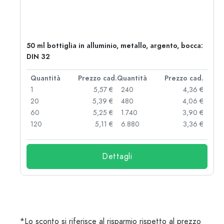
50 ml bottiglia in alluminio, metallo, argento, bocca:
DIN 32
d.
Quantità
Prezzo cad.
Quantità
Prezzo cad.
 €
1
5,57 €
240
4,36 €
 €
20
5,39 €
480
4,06 €
 €
60
5,25 €
1.740
3,90 €
 €
120
5,11 €
6.880
3,36 €
Dettagli
*Lo sconto si riferisce al risparmio rispetto al prezzo