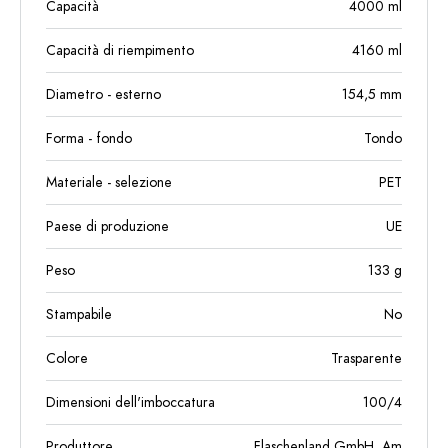
Capacità
4000
ml
Capacità di riempimento
4160
ml
Diametro - esterno
154,5
mm
Forma - fondo
Tondo
Materiale - selezione
PET
Paese di produzione
UE
Peso
133
g
Stampabile
No
Colore
Trasparente
Dimensioni dell'imboccatura
100/4
Produttore
Flaschenland GmbH, Am