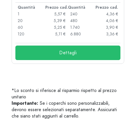
d.
Quantità
Prezzo cad.
Quantità
Prezzo cad.
 €
1
5,57 €
240
4,36 €
 €
20
5,39 €
480
4,06 €
 €
60
5,25 €
1.740
3,90 €
 €
120
5,11 €
6.880
3,36 €
Dettagli
*Lo sconto si riferisce al risparmio rispetto al prezzo
unitario
Importante:
Se i coperchi sono personalizzabili,
devono essere selezionati separatamente. Assicurati
che siano stati aggiunti al carrello.