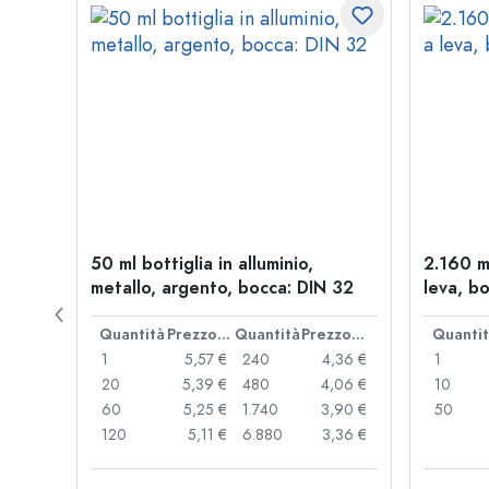
allo,
50 ml bottiglia in alluminio,
2.160 m
metallo, argento, bocca: DIN 32
leva, bo
Prezzo cad.
Quantità
Prezzo cad.
Quantità
Prezzo cad.
Quanti
,06 €
1
5,57 €
240
4,36 €
1
,05 €
20
5,39 €
480
4,06 €
10
,04 €
60
5,25 €
1.740
3,90 €
50
,03 €
120
5,11 €
6.880
3,36 €