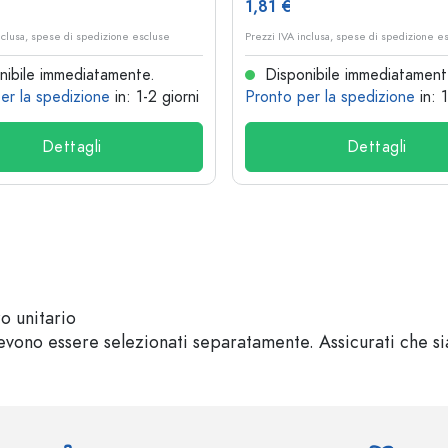
1,81 €
nclusa, spese di spedizione escluse
Prezzi IVA inclusa, spese di spedizione e
ibile immediatamente.
Disponibile immediatament
er la spedizione
in: 1-2 giorni
Pronto per la spedizione
in: 
Dettagli
Dettagli
zo unitario
vono essere selezionati separatamente. Assicurati che sian