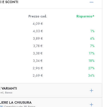
I E SCONTI
0 ml
000 ml
Prezzo cad.
Risparmio*
4,09 €
4,03 €
1%
3,89 €
4%
3,78 €
7%
3,38 €
17%
3,34 €
18%
e e decorate
2,96 €
27%
2,69 €
34%
niere
 VARIANTI
 ml,
Bianco
LIERE LA CHIUSURA
200
, Coperchio a vite, PP, Bianco