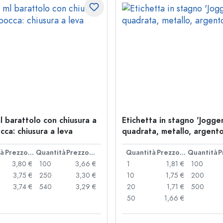
l barattolo con chiusura a
Etichetta in stagno 'Jogger
cca: chiusura a leva
quadrata, metallo, argent
tà
Prezzo cad.
Quantità
Prezzo cad.
Quantità
Prezzo cad.
Quantità
3,80 €
100
3,66 €
1
1,81 €
100
3,75 €
250
3,30 €
10
1,75 €
200
3,74 €
540
3,29 €
20
1,71 €
500
50
1,66 €