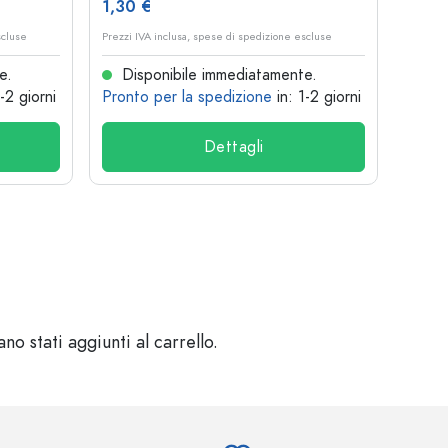
1,30 €
10,4
scluse
Prezzi IVA inclusa, spese di spedizione escluse
Prezzi I
e.
Disponibile immediatamente.
Dis
1-2 giorni
Pronto per la spedizione
in: 1-2 giorni
Pront
Dettagli
o stati aggiunti al carrello.