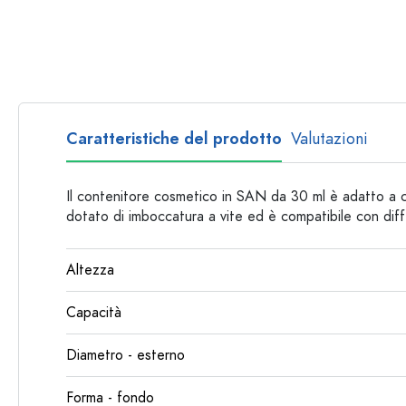
Bottiglie per forma
Consigli
Bottiglie da farmacia
Bottiglie con manico
Ricette
Bottiglie a collo lungo
Bottiglie sfaccettate
Caratteristiche del prodotto
Valutazioni
Bottiglie per materiale
Bottiglie di vetro
Il contenitore cosmetico in SAN da 30 ml è adatto a c
Bottiglie di plastica
dotato di imboccatura a vite ed è compatibile con diff
Altezza
Capacità
Diametro - esterno
Forma - fondo