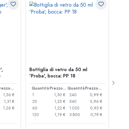
',
Bottiglia di vetro da 50 ml
Chius
o
'Proba', bocca: PP 18
coro
Prezzo cad.
Quantità
Prezzo cad.
Quantità
Prezzo cad.
Quan
1,36 €
1
1,30 €
240
0,99 €
1
1,31 €
20
1,25 €
540
0,96 €
20
1,26 €
60
1,22 €
1.020
0,92 €
50
120
1,19 €
3.800
0,79 €
100