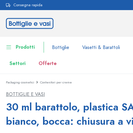
Consegna rapida
ricerca
Passa alla navigazione principale
Prodotti
Bottiglie
Vasetti & Barattoli
Settori
Offerte
Packaging cosmetici
Contenitori per creme
Bottiglie
Alla categoria Bottiglie
BOTTIGLIE E VASI
Vasetti & Barattoli
Bottiglie per marca
30 ml barattolo, plastica S
Bottiglie WECK
Contenitori per alimenti
bianco, bocca: chiusura a v
Stoviglie
Bottiglie per volume