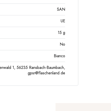
SAN
UE
15
g
No
Bianco
enwald 1, 56235 Ransbach-Baumbach,
gpsr@flaschenland.de