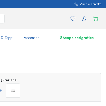
Aiuto e contatto
 & Tappi
Accessori
Stampa serigrafica
i e varianti di prodotto
Vasetti e Barattoli
Scoprite ora
igurazione
Acquistate ora