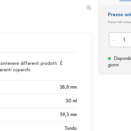
Bottiglie particolari
Bottiglie cilindriche
Prezzo un
Bottiglie a spalla tonda
Damigiane
Prezzi IVA inclu
Fiaschette tascabili
Bottiglie a collo largo
Bottiglie in ceramica
Disponib
ontenere differenti prodotti. È
Bottiglie in alluminio
giorni
erenti coperchi.
38,8
mm
30
ml
59,3
mm
Tondo