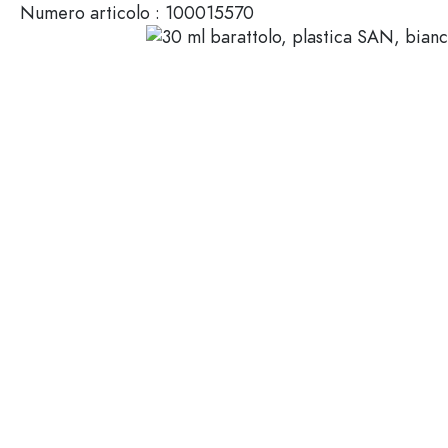
Numero articolo :
100015570
Mignon
Packaging cosmetici
Bottiglie di vetro 100 ml
Bottiglie di vetro 200 ml
Contenitori di plastica
Chiusure & Tappi
Bottiglie per funzione
Boccette con contagocce
Accessori
Bottiglie con tappo meccan
Marche
Bottiglie per impiego
Stampa serigrafica
Bottiglie per olio e aceto
Bottiglie da vino
Settori
Bottiglie da birra
Borracce
Offerte
Bottiglie farmaceutiche
Bottiglie di latte
Bottiglie e barattoli stampabili
Bottiglie per distillati
Novità