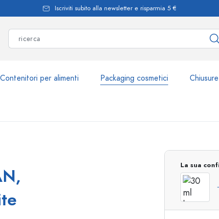
Iscriviti subito alla newsletter e risparmia 5 €
Contenitori per alimenti
Packaging cosmetici
Chiusure
Più di 2.500 prodott
La sua conf
AN,
Bottiglie Estal
ite