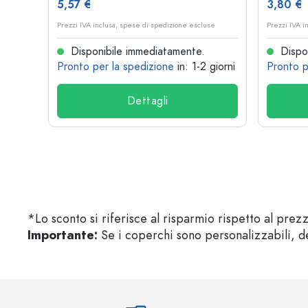
5,57 €
3,80 €
se
Prezzi IVA inclusa, spese di spedizione escluse
Prezzi IVA i
Disponibile immediatamente.
Dispon
 giorni
Pronto per la spedizione
in: 1-2 giorni
Pronto p
Dettagli
*Lo sconto si riferisce al risparmio rispetto al prez
Importante:
Se i coperchi sono personalizzabili, de