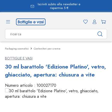
Iscriviti subito alla newsletter e
nuto principale
risparmia 5 €
Packaging cosmetici
Contenitori per creme
BOTTIGLIE E VASI
30 ml barattolo 'Edizione Platino', vetro,
ghiacciato, apertura: chiusura a vite
Numero articolo :
100027170