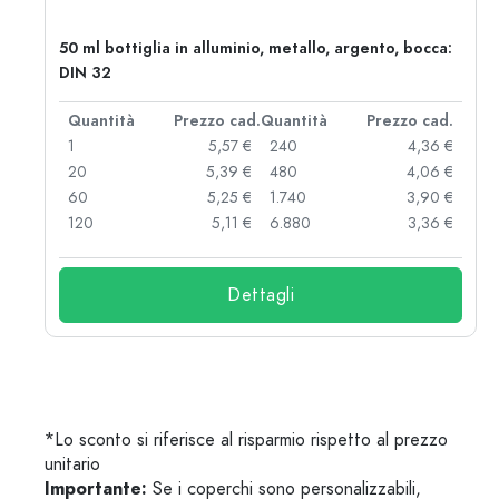
50 ml bottiglia in alluminio, metallo, argento, bocca:
DIN 32
d.
Quantità
Prezzo cad.
Quantità
Prezzo cad.
 €
1
5,57 €
240
4,36 €
 €
20
5,39 €
480
4,06 €
 €
60
5,25 €
1.740
3,90 €
 €
120
5,11 €
6.880
3,36 €
Dettagli
*Lo sconto si riferisce al risparmio rispetto al prezzo
unitario
Importante:
Se i coperchi sono personalizzabili,