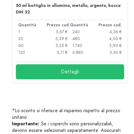
50 ml bottiglia in alluminio, metallo, argento, bocca:
DIN 32
d.
Quantità
Prezzo cad.
Quantità
Prezzo cad.
 €
1
5,57 €
240
4,36 €
 €
20
5,39 €
480
4,06 €
 €
60
5,25 €
1.740
3,90 €
 €
120
5,11 €
6.880
3,36 €
Dettagli
*Lo sconto si riferisce al risparmio rispetto al prezzo
unitario
Importante:
Se i coperchi sono personalizzabili,
devono essere selezionati separatamente. Assicurati