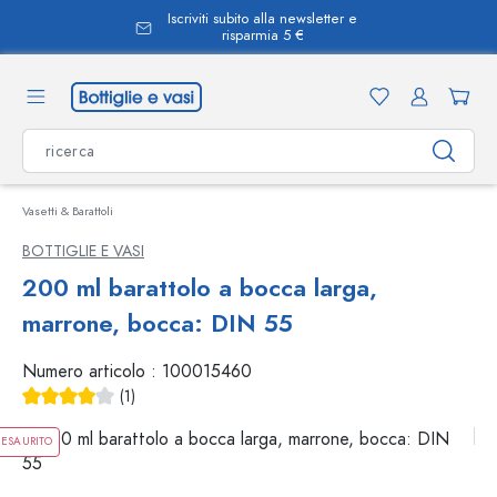
Iscriviti subito alla newsletter e
nuto principale
risparmia 5 €
Vasetti & Barattoli
BOTTIGLIE E VASI
200 ml barattolo a bocca larga,
marrone, bocca: DIN 55
Numero articolo :
100015460
(1)
Valutazione media di 4 su 5 stelle
ESAURITO