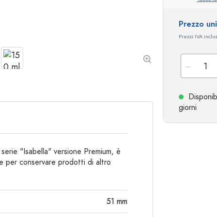
Bottiglie particolari
Bottiglie cilindriche
Prezzo un
Bottiglie a spalla tonda
Damigiane
Prezzi IVA inclu
Fiaschette tascabili
Bottiglie a collo largo
Bottiglie in ceramica
Disponib
Bottiglie in alluminio
giorni
, serie "Isabella" versione Premium, è
 per conservare prodotti di altro
51
mm