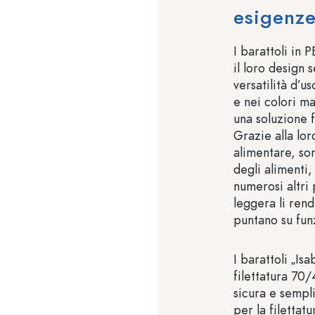
esigenz
I barattoli in 
il loro design 
versatilità d’u
e nei colori m
una soluzione f
Grazie alla lor
alimentare, so
degli alimenti
numerosi altri 
leggera li rend
puntano su funz
I barattoli „Is
filettatura 70
sicura e sempl
per la filettat