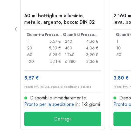
allo,
50 ml bottiglia in alluminio,
2.160 m
metallo, argento, bocca: DIN 32
leva, bo
Prezzo cad.
Quantità
Prezzo cad.
Quantità
Prezzo cad.
Quanti
,06 €
1
5,57 €
240
4,36 €
1
,05 €
20
5,39 €
480
4,06 €
10
,04 €
60
5,25 €
1.740
3,90 €
50
,03 €
120
5,11 €
6.880
3,36 €
5,57 €
3,80 €
se
Prezzi IVA inclusa, spese di spedizione escluse
Prezzi IVA i
Disponibile immediatamente.
Dispon
 giorni
Pronto per la spedizione
in: 1-2 giorni
Pronto p
Dettagli