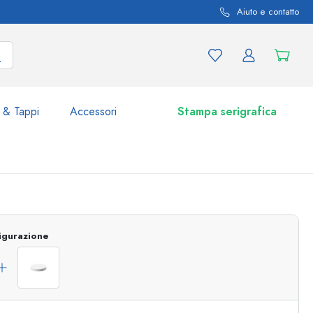
Aiuto e contatto
 & Tappi
Accessori
Stampa serigrafica
i e varianti di prodotto
Vasetti e Barattoli
Scoprite ora
igurazione
Acquistate ora