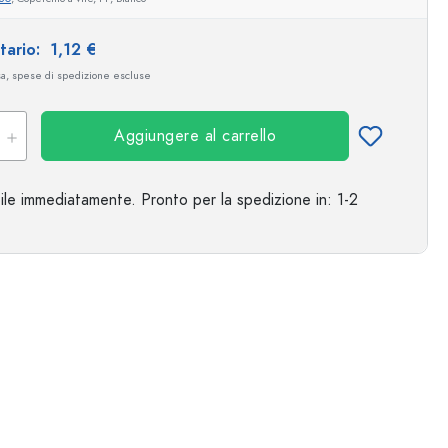
Esempio illustrativo
itario:
1,12 €
sa, spese di spedizione escluse
Aggiungere al carrello
ile immediatamente.
Pronto per la spedizione
in: 1-2