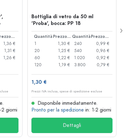
',
Bottiglia di vetro da 50 ml
Chius
o
'Proba', bocca: PP 18
coro
Prezzo cad.
Quantità
Prezzo cad.
Quantità
Prezzo cad.
Quan
1,36 €
1
1,30 €
240
0,99 €
1
1,31 €
20
1,25 €
540
0,96 €
20
1,26 €
60
1,22 €
1.020
0,92 €
50
120
1,19 €
3.800
0,79 €
100
1,30 €
10,4
scluse
Prezzi IVA inclusa, spese di spedizione escluse
Prezzi I
e.
Disponibile immediatamente.
Dis
1-2 giorni
Pronto per la spedizione
in: 1-2 giorni
Pront
Dettagli