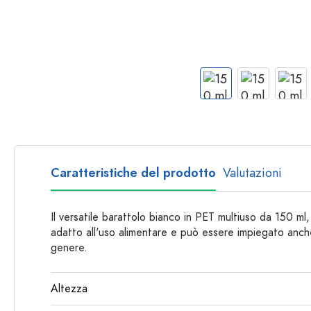
Bottiglie per forma
Consigli
Bottiglie da farmacia
Bottiglie con manico
Ricette
Bottiglie a collo lungo
Bottiglie sfaccettate
Bottiglie per materiale
Bottiglie di vetro
Bottiglie di plastica
Caratteristiche del prodotto
Valutazioni
Il versatile barattolo bianco in PET multiuso da 150 ml
adatto all'uso alimentare e può essere impiegato anche
genere.
Altezza