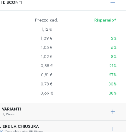
I E SCONTI
0 ml
000 ml
Prezzo cad.
Risparmio*
1,12 €
1,09 €
2%
1,05 €
6%
1,02 €
8%
0,88 €
21%
0,81 €
27%
e e decorate
0,78 €
30%
0,69 €
38%
niere
 VARIANTI
 ml,
Bianco
LIERE LA CHIUSURA
60
, Coperchio a vite, PP, Bianco