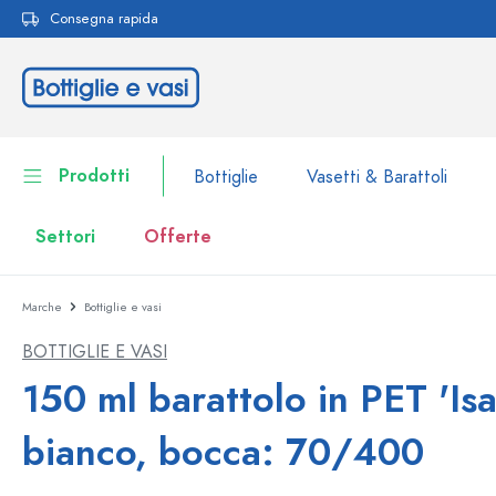
Consegna rapida
ricerca
Passa alla navigazione principale
Prodotti
Bottiglie
Vasetti & Barattoli
Settori
Offerte
Marche
Bottiglie e vasi
Bottiglie
Alla categoria Bottiglie
BOTTIGLIE E VASI
Vasetti & Barattoli
Bottiglie per marca
150 ml barattolo in PET 'Isa
Bottiglie WECK
Contenitori per alimenti
bianco, bocca: 70/400
Stoviglie
Bottiglie per volume