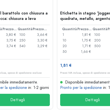
l barattolo con chiusura a
Etichetta in stagno 'Jogger
cca: chiusura a leva
quadrata, metallo, argent
tà
Prezzo cad.
Quantità
Prezzo cad.
Quantità
Prezzo cad.
Quantità
3,80 €
100
3,66 €
1
1,81 €
100
3,75 €
250
3,30 €
10
1,75 €
200
3,74 €
540
3,29 €
20
1,71 €
500
50
1,66 €
1,81 €
nclusa, spese di spedizione escluse
Prezzi IVA inclusa, spese di spedizione e
ibile immediatamente.
Disponibile immediatament
er la spedizione
in: 1-2 giorni
Pronto per la spedizione
in: 
Dettagli
Dettagli