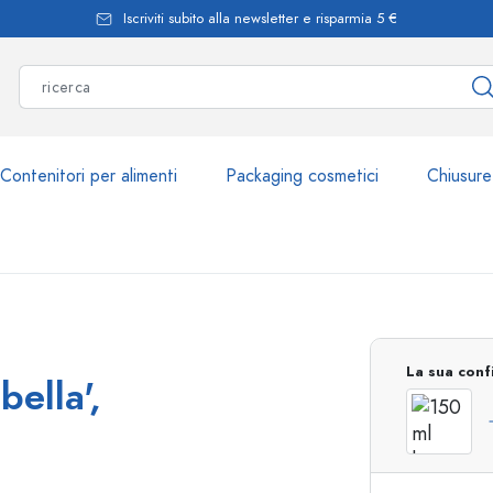
Iscriviti subito alla newsletter e risparmia 5 €
Contenitori per alimenti
Packaging cosmetici
Chiusure
Più di 2.500 prodott
La sua conf
bella',
Bottiglie Estal