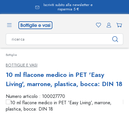
Iscriviti subito alla newsletter e
nuto principale
risparmia 5 €
Bottiglie
BOTTIGLIE E VASI
10 ml flacone medico in PET 'Easy
Living', marrone, plastica, bocca: DIN 18
Numero articolo :
100027770