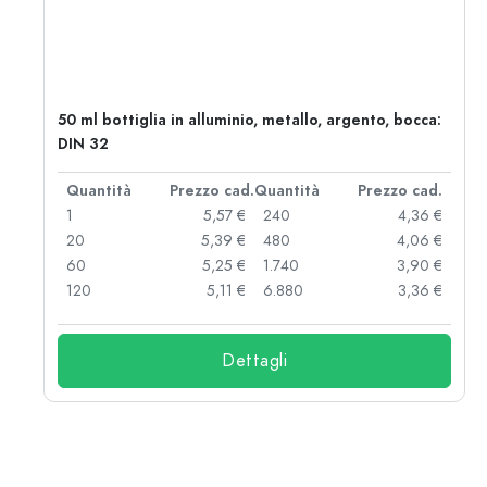
50 ml bottiglia in alluminio, metallo, argento, bocca:
DIN 32
d.
Quantità
Prezzo cad.
Quantità
Prezzo cad.
 €
1
5,57 €
240
4,36 €
 €
20
5,39 €
480
4,06 €
 €
60
5,25 €
1.740
3,90 €
 €
120
5,11 €
6.880
3,36 €
Dettagli