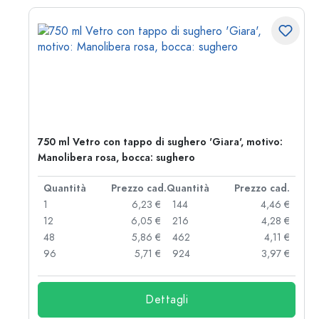
750 ml Vetro con tappo di sughero 'Giara', motivo:
Manolibera rosa, bocca: sughero
d.
Quantità
Prezzo cad.
Quantità
Prezzo cad.
 €
1
6,23 €
144
4,46 €
 €
12
6,05 €
216
4,28 €
 €
48
5,86 €
462
4,11 €
 €
96
5,71 €
924
3,97 €
Dettagli