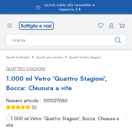
Iscriviti subito alla newsletter e
nuto principale
risparmia 5 €
Vasetti & Barattoli
Vasetti per marchio
Vasetti Quattro Stagioni
QUATTRO STAGIONI
1.000 ml Vetro 'Quattro Stagioni',
Bocca: Chiusura a vite
Numero articolo :
100027060
(2)
Valutazione media di 5 su 5 stelle