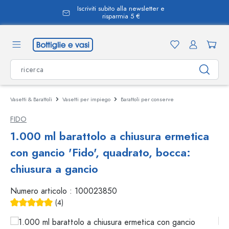
Iscriviti subito alla newsletter e
nuto principale
risparmia 5 €
Vasetti & Barattoli
Vasetti per impiego
Barattoli per conserve
FIDO
1.000 ml barattolo a chiusura ermetica
con gancio 'Fido', quadrato, bocca:
chiusura a gancio
Numero articolo :
100023850
(4)
Valutazione media di 5 su 5 stelle