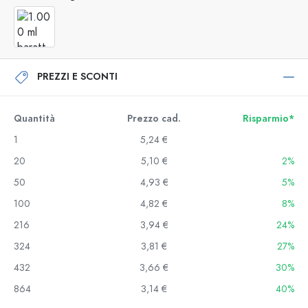
PREZZI E SCONTI
Quantità
Prezzo cad.
Risparmio*
1
5,24 €
20
5,10 €
2%
50
4,93 €
5%
100
4,82 €
8%
216
3,94 €
24%
324
3,81 €
27%
432
3,66 €
30%
864
3,14 €
40%