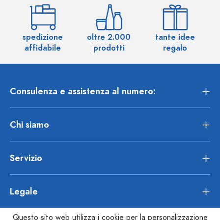
spedizione
oltre 2.000
tante idee
ol
affidabile
prodotti
regalo
Consulenza e assistenza al numero:
Chi siamo
Servizio
Legale
Questo sito web utilizza i cookie per la personalizzazione