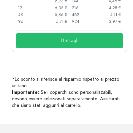
 €
1
6,23 €
144
4,46 €
 €
12
6,05 €
216
4,28 €
 €
48
5,86 €
462
4,11 €
 €
96
5,71 €
924
3,97 €
Dettagli
*Lo sconto si riferisce al risparmio rispetto al prezzo
unitario
Importante:
Se i coperchi sono personalizzabili,
devono essere selezionati separatamente. Assicurati
che siano stati aggiunti al carrello.